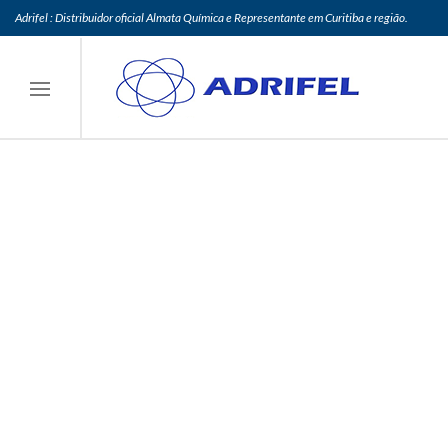
Adrifel : Distribuidor oficial Almata Química e Representante em Curitiba e região.