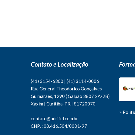
Contato e Localização
Forma
(41) 3154-6300
|
(41)
3114-0006
Rua General Theodorico Gonçalves
Guimarães, 1290 ( Galpão 3807 2A/2B)
Xaxim | Curitiba-PR | 81720070
> Polit
contato@adrifel.com.br
CNPJ: 00.416.504/0001-97