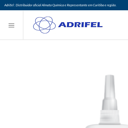
Adrifel : Distribuidor oficial Almata Química e Representante em Curitiba e região.