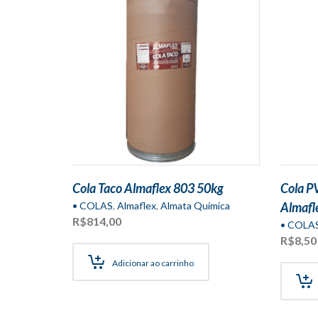
Cola Taco Almaflex 803 50kg
Cola P
• COLAS
,
Almaflex
,
Almata Química
Almafl
R$
814,00
• COLA
R$
8,50
Adicionar ao carrinho