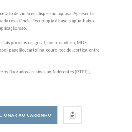
acetato de vinila em dispersão aquosa. Apresenta
vada resistência. Tecnologia à base d’água, baixo
 aplicação/uso.
eriais porosos em geral, como: madeira, MDF,
l, papelão, cartolina, couro, tecido, cortiça, entre
eros fluorados / resinas antiaderentes (PTFE),
CIONAR AO CARRINHO