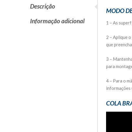
Descrição
MODO DE
Informação adicional
1 – As superf
2 – Aplique o
que preencha 
3 – Mantenha
para montag
4 – Para o m
informações 
COLA BRA