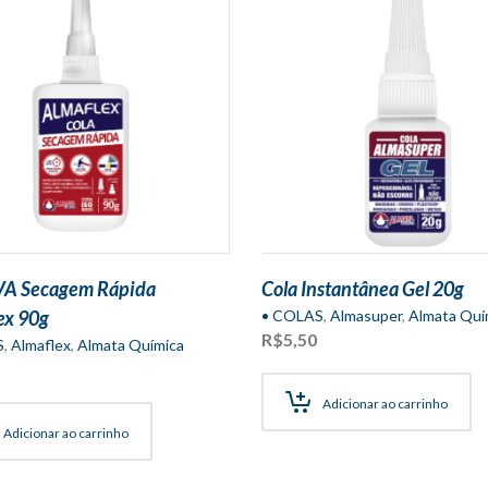
VA Secagem Rápida
Cola Instantânea Gel 20g
ex 90g
• COLAS
,
Almasuper
,
Almata Quí
R$
5,50
S
,
Almaflex
,
Almata Química
Adicionar ao carrinho
Adicionar ao carrinho