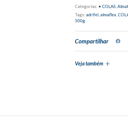
768
Categorias:
• COLAS
,
Almaf
Almaflex
90g
Tags:
adrifel
,
almaflex
,
COL
quantity
500g
Compartilhar
Veja também