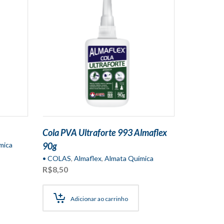
Cola PVA Ultraforte 993 Almaflex
mica
90g
• COLAS
,
Almaflex
,
Almata Química
R$
8,50
Adicionar ao carrinho