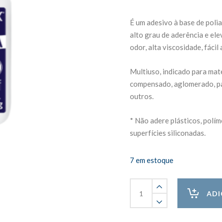
É um adesivo à base de poli
alto grau de aderência e ele
odor, alta viscosidade, fácil
Multiuso, indicado para mat
compensado, aglomerado, pape
outros.
* Não adere plásticos, polím
superfícies siliconadas.
7 em estoque
Cola
PVA
ADI
Extra
Forte