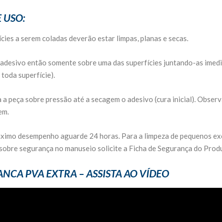
 USO:
ícies a serem coladas deverão estar limpas, planas e secas.
 adesivo então somente sobre uma das superfícies juntando-as imediata
toda superfície).
 a peça sobre pressão até a secagem o adesivo (cura inicial). Obse
em.
áximo desempenho aguarde 24 horas. Para a limpeza de pequenos exc
sobre segurança no manuseio solicite a Ficha de Segurança do Prod
NCA PVA EXTRA – ASSISTA AO VÍDEO