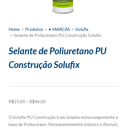
Home
>
Produtos
>
• MARCAS
>
Solufix
>
Selante de Poliuretano PU Construção Solufix
Selante de Poliuretano PU
Construção Solufix
Faixa
R$
25,00
–
R$
46,00
de
preço:
O Solufix PU Construção é um selante monocomponente a
R$25,00
base de Poliuretano. Permanentemente elástico e flexível,