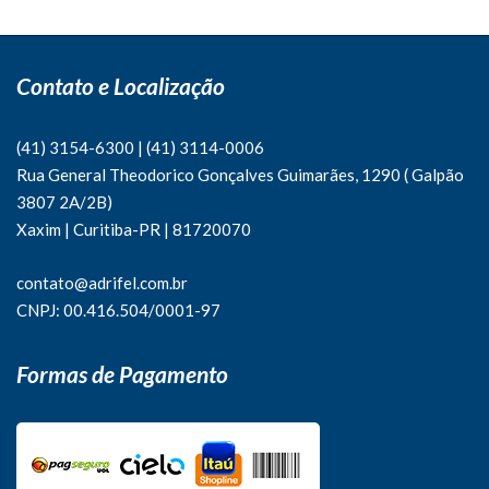
Contato e Localização
(41) 3154-6300
|
(41)
3114-0006
Rua General Theodorico Gonçalves Guimarães, 1290 ( Galpão
3807 2A/2B)
Xaxim | Curitiba-PR | 81720070
contato@adrifel.com.br
CNPJ: 00.416.504/0001-97
Formas de Pagamento