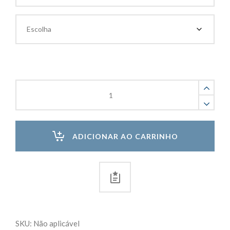
Selante
de
Poliuretano
PU
Construção
ADICIONAR AO CARRINHO
Solufix
quantity
SKU:
Não aplicável