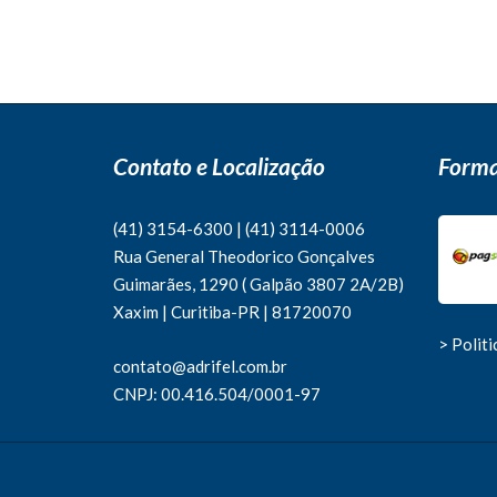
Contato e Localização
Forma
(41) 3154-6300
|
(41)
3114-0006
Rua General Theodorico Gonçalves
Guimarães, 1290 ( Galpão 3807 2A/2B)
Xaxim | Curitiba-PR | 81720070
> Polit
contato@adrifel.com.br
CNPJ: 00.416.504/0001-97