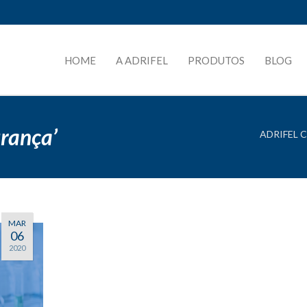
HOME
A ADRIFEL
PRODUTOS
BLOG
urança’
ADRIFEL 
MAR
06
2020