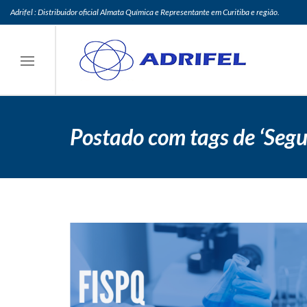
Adrifel : Distribuidor oficial Almata Química e Representante em Curitiba e região.
Postado com tags de ‘Seg