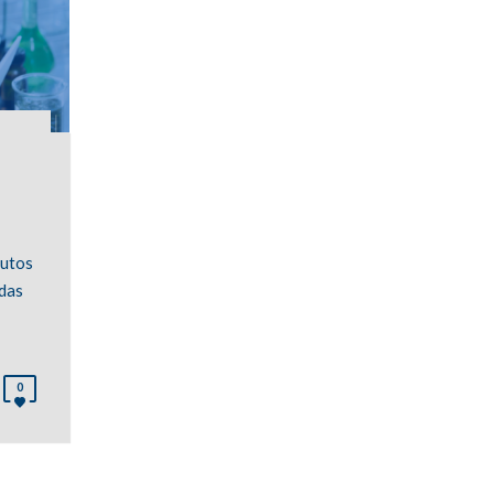
dutos
das
0