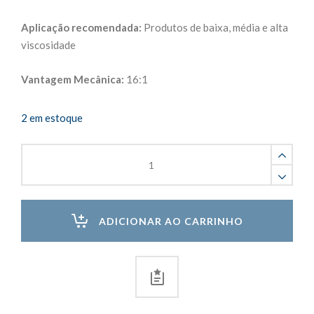
Aplicação recomendada:
Produtos de baixa, média e alta
viscosidade
Vantagem Mecânica:
16:1
2 em estoque
Aplicador
Manual
de
Silicone
310ml
ADICIONAR AO CARRINHO
Reforçada
quantity