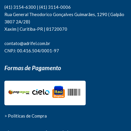
(41) 3154-6300
|
(41)
3114-0006
Rua General Theodorico Gonçalves Guimarães, 1290 ( Galpão
3807 2A/2B)
Xaxim | Curitiba-PR | 81720070
contato@adrifel.com.br
CNPJ: 00.416.504/0001-97
Formas de Pagamento
> Politicas de Compra