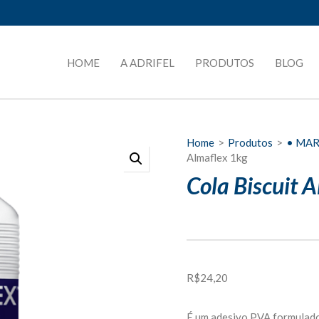
HOME
A ADRIFEL
PRODUTOS
BLOG
Home
>
Produtos
>
• MA
Almaflex 1kg
Cola Biscuit 
R$
24,20
É um adesivo PVA formulado