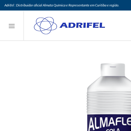
Adrifel : Distribuidor oficial Almata Química e Representante em Curitiba e região.