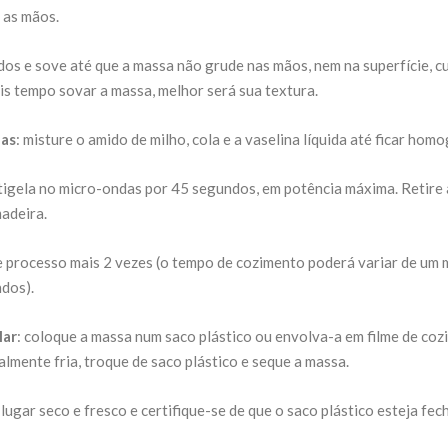
 as mãos.
dos e sove até que a massa não grude nas mãos, nem na superfície, cu
s tempo sovar a massa, melhor será sua textura.
as
: misture o amido de milho, cola e a vaselina líquida até ficar hom
tigela no micro-ondas por 45 segundos, em potência máxima. Retire
madeira.
e processo mais 2 vezes (o tempo de cozimento poderá variar de um m
ndos).
lar
: coloque a massa num saco plástico ou envolva-a em filme de co
almente fria, troque de saco plástico e seque a massa.
ugar seco e fresco e certifique-se de que o saco plástico esteja fec