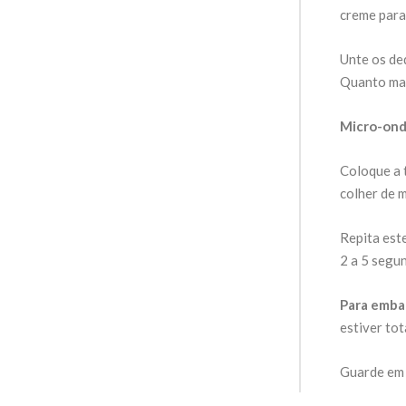
creme para
Unte os de
Quanto mai
Micro-ond
Coloque a 
colher de 
Repita est
2 a 5 segu
Para emba
estiver tot
Guarde em l