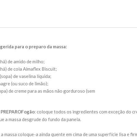
gerida para o preparo da massa:
chá) de amido de milho;
chá) de cola Almaflex Biscuit;
(sopa) de vaselina líquida;
agre (ou suco de limão);
sopa) de creme para as mãos não gorduroso (sem
 PREPARO
Fogão
: coloque todos os ingredientes com exceção do c
ue a massa desgrude do fundo da panela.
 a massa coloque-a ainda quente em cima de uma superfície lisa e fi