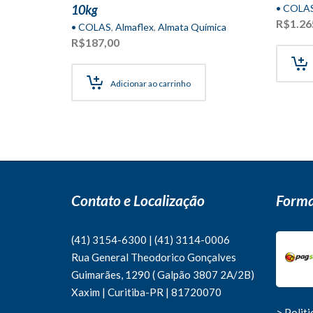
10kg
• COLA
R$
1.26
• COLAS
,
Almaflex
,
Almata Química
R$
187,00
Adicionar ao carrinho
Contato e Localização
Forma
(41) 3154-6300
|
(41)
3114-0006
Rua General Theodorico Gonçalves
Guimarães, 1290 ( Galpão 3807 2A/2B)
Xaxim | Curitiba-PR | 81720070
> Polit