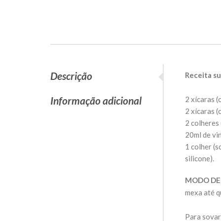
Descrição
Receita su
Informação adicional
2 xícaras (
2 xícaras (
2 colheres 
20ml de vin
1 colher (
silicone).
MODO DE
mexa até q
Para sovar