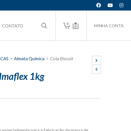
0
CONTATO
MINHA CONTA
RCAS
>
Almata Química
>
Cola Biscuit
Almaflex 1kg
 especialmente para a fabricação da massa de