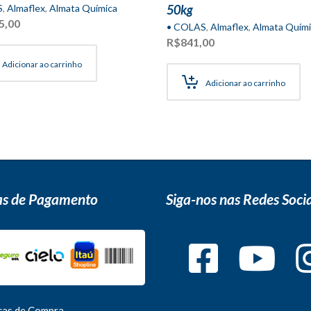
S
,
Almaflex
,
Almata Química
50kg
5,00
• COLAS
,
Almaflex
,
Almata Quími
R$
841,00
Adicionar ao carrinho
Adicionar ao carrinho
s de Pagamento
Siga-nos nas Redes Socia
icas de Compra