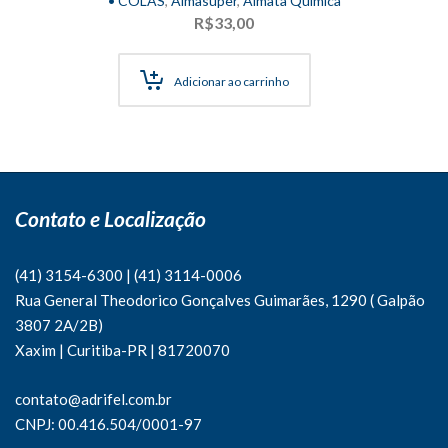
• COLAS
,
Almasuper
,
Almata Química
R$
33,00
Adicionar ao carrinho
Contato e Localização
(41) 3154-6300
|
(41)
3114-0006
Rua General Theodorico Gonçalves Guimarães, 1290 ( Galpão
3807 2A/2B)
Xaxim | Curitiba-PR | 81720070
contato@adrifel.com.br
CNPJ: 00.416.504/0001-97