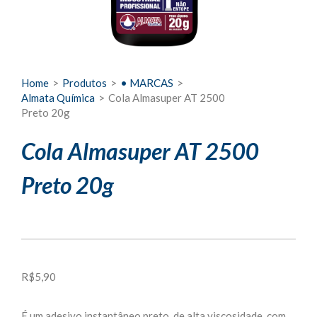
Home
>
Produtos
>
• MARCAS
>
Almata Química
>
Cola Almasuper AT 2500
Preto 20g
Cola Almasuper AT 2500
Preto 20g
R$
5,90
É um adesivo instantâneo preto, de alta viscosidade, com