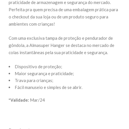
era:
é:
praticidade de armazenagem e segurança do mercado.
R$5,00.
R$4,00.
Perfeita pra quem precisa de uma embalagem prática para
o checkout da sua loja ou de um produto seguro para
ambientes com crianças!
Com uma exclusiva tampa de proteção e pendurador de
gôndola, a Almasuper Hanger se destaca no mercado de
colas instantâneas pela sua praticidade e segurança.
Dispositivo de proteção;
Maior segurança e praticidade;
Trava para crianças;
Fácil manuseio e simples de se abrir.
*Validade:
Mar/24