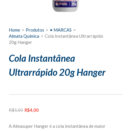
Home
>
Produtos
>
• MARCAS
>
Almata Química
>
Cola Instantânea Ultrarrápido
20g Hanger
Cola Instantânea
Ultrarrápido 20g Hanger
O
O
R$
5,00
R$
4,00
preço
preço
original
atual
A Almasuper Hanger é a cola instantânea de maior