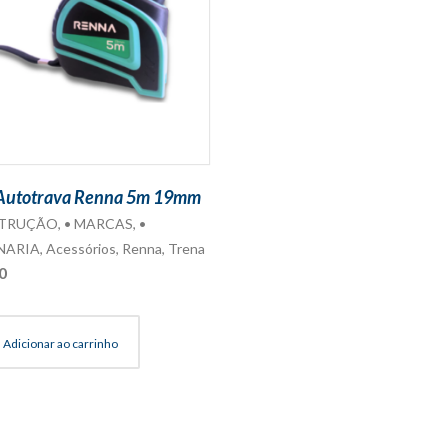
Autotrava Renna 5m 19mm
STRUÇÃO
,
• MARCAS
,
•
NARIA
,
Acessórios
,
Renna
,
Trena
0
Adicionar ao carrinho