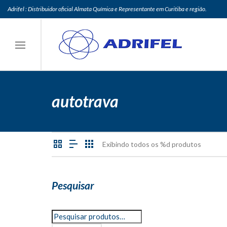
Adrifel : Distribuidor oficial Almata Química e Representante em Curitiba e região.
autotrava
Exibindo todos os %d produtos
Pesquisar