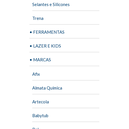
Selantes e Silicones
Trena
• FERRAMENTAS
• LAZER E KIDS
• MARCAS
Afix
Almata Química
Artecola
Babytub