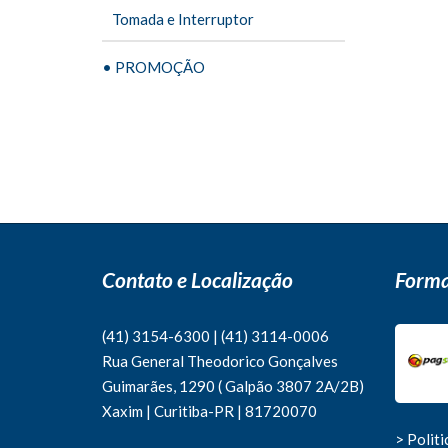
Tomada e Interruptor
• PROMOÇÃO
Contato e Localização
Forma
(41) 3154-6300
|
(41)
3114-0006
Rua General Theodorico Gonçalves
Guimarães, 1290 ( Galpão 3807 2A/2B)
Xaxim | Curitiba-PR | 81720070
> Polit