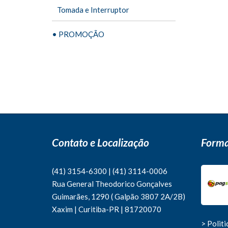
Tomada e Interruptor
• PROMOÇÃO
Contato e Localização
Forma
(41) 3154-6300
|
(41)
3114-0006
Rua General Theodorico Gonçalves
Guimarães, 1290 ( Galpão 3807 2A/2B)
Xaxim | Curitiba-PR | 81720070
> Polit