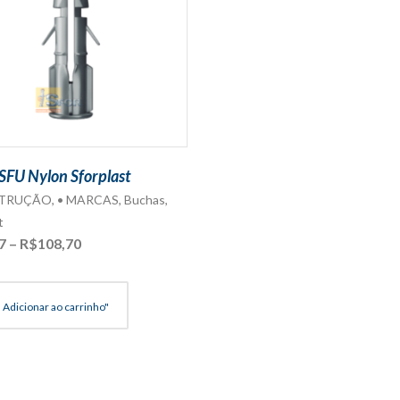
SFU Nylon Sforplast
STRUÇÃO
,
• MARCAS
,
Buchas
,
t
Faixa
7
–
R$
108,70
de
preço:
R$10,87
Adicionar ao carrinho"
através
R$108,70