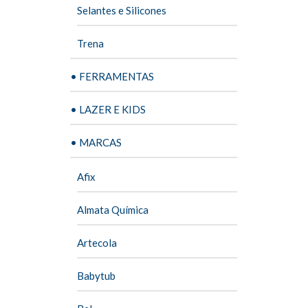
Selantes e Silicones
Trena
• FERRAMENTAS
• LAZER E KIDS
• MARCAS
Afix
Almata Química
Artecola
Babytub