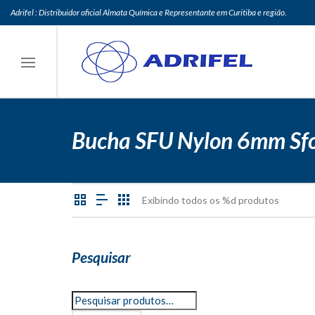
Adrifel : Distribuidor oficial Almata Química e Representante em Curitiba e região.
Bucha SFU Nylon 6mm Sfo
Exibindo todos os %d produtos
Pesquisar