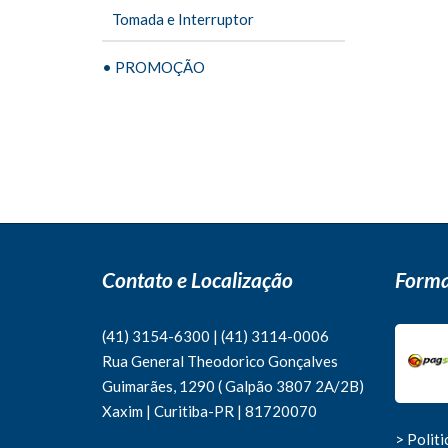
Tomada e Interruptor
• PROMOÇÃO
Contato e Localização
Forma
(41) 3154-6300
|
(41)
3114-0006
Rua General Theodorico Gonçalves
Guimarães, 1290 ( Galpão 3807 2A/2B)
Xaxim | Curitiba-PR | 81720070
> Polit