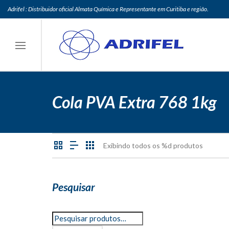
Adrifel : Distribuidor oficial Almata Química e Representante em Curitiba e região.
Cola PVA Extra 768 1kg
Exibindo todos os %d produtos
Pesquisar