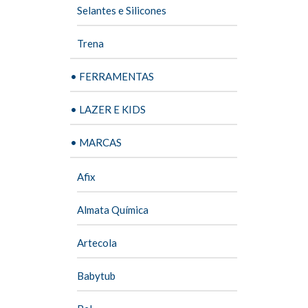
Selantes e Silicones
Trena
• FERRAMENTAS
• LAZER E KIDS
• MARCAS
Afix
Almata Química
Artecola
Babytub