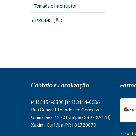
Tomada e Interruptor
• PROMOÇÃO
Contato e Localização
Forma
(41) 3154-6300
|
(41)
3114-0006
Rua General Theodorico Gonçalves
Guimarães, 1290 ( Galpão 3807 2A/2B)
Xaxim | Curitiba-PR | 81720070
> Polit