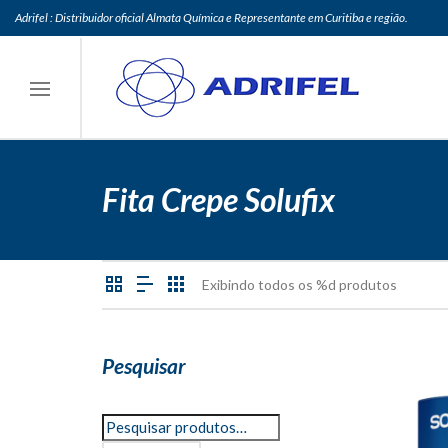
Adrifel : Distribuidor oficial Almata Química e Representante em Curitiba e região.
Fita Crepe Solufix
Exibindo todos os %d produtos
Pesquisar