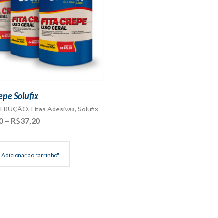
epe Solufix
STRUÇÃO
,
Fitas Adesivas
,
Solufix
Faixa
0
–
R$
37,20
de
preço:
R$26,00
Adicionar ao carrinho"
através
R$37,20