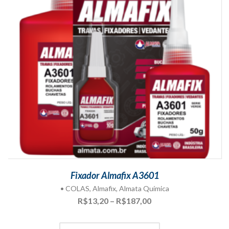
Fixador Almafix A3601
• COLAS
,
Almafix
,
Almata Química
Faixa
R$
13,20
–
R$
187,00
de
preço: