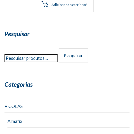
R$13,20
Adicionar ao carrinho"
através
R$187,00
Pesquisar
Pesquisar
Categorias
• COLAS
Almafix