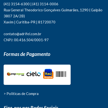
(41) 3154-6300
|
(41)
3114-0006
Rua General Theodorico Gonçalves Guimarães, 1290 ( Galpão
3807 2A/2B)
Xaxim | Curitiba-PR | 81720070
contato@adrifel.com.br
CNPJ: 00.416.504/0001-97
Formas de Pagamento
> Politicas de Compra
Siga-nos nas Redes Sociais