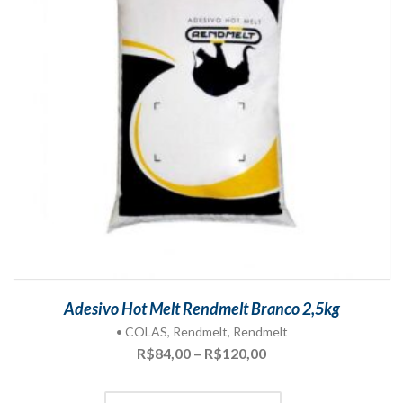
Adesivo Hot Melt Rendmelt Branco 2,5kg
• COLAS
,
Rendmelt
,
Rendmelt
Faixa
R$
84,00
–
R$
120,00
de
preço: