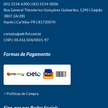
(41) 3154-6300
|
(41)
3114-0006
Rua General Theodorico Gonçalves Guimarães, 1290 ( Galpão
3807 2A/2B)
Xaxim | Curitiba-PR | 81720070
contato@adrifel.com.br
CNPJ: 00.416.504/0001-97
Formas de Pagamento
> Politicas de Compra
Siga-nos nas Redes Sociais