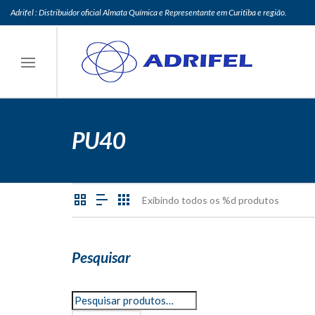
Adrifel : Distribuidor oficial Almata Química e Representante em Curitiba e região.
PU40
Exibindo todos os %d produtos
Pesquisar