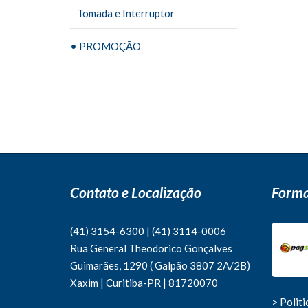
Tomada e Interruptor
• PROMOÇÃO
Contato e Localização
Forma
(41) 3154-6300
|
(41)
3114-0006
Rua General Theodorico Gonçalves
Guimarães, 1290 ( Galpão 3807 2A/2B)
Xaxim | Curitiba-PR | 81720070
> Polit