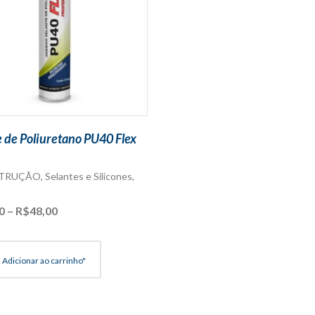
e de Poliuretano PU40 Flex
STRUÇÃO
,
Selantes e Silicones
,
Faixa
0
–
R$
48,00
de
preço:
R$34,00
Adicionar ao carrinho"
através
R$48,00