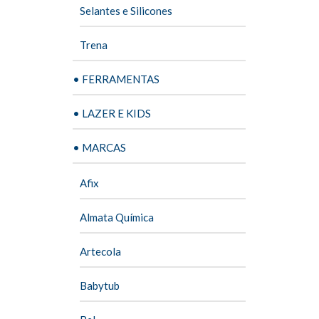
Selantes e Silicones
Trena
• FERRAMENTAS
• LAZER E KIDS
• MARCAS
Afix
Almata Química
Artecola
Babytub