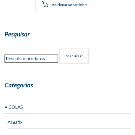
R$84,00
Adicionar ao carrinho"
através
R$120,00
Pesquisar
Pesquisar
Categorias
• COLAS
Almafix