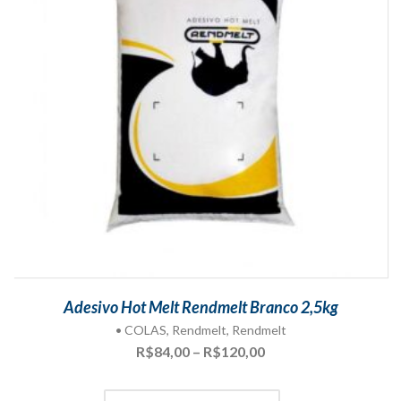
Adesivo Hot Melt Rendmelt Branco 2,5kg
• COLAS
,
Rendmelt
,
Rendmelt
Faixa
R$
84,00
–
R$
120,00
de
preço: