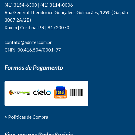
(41) 3154-6300
|
(41)
3114-0006
Rua General Theodorico Gonçalves Guimarães, 1290 ( Galpão
3807 2A/2B)
Xaxim | Curitiba-PR | 81720070
contato@adrifel.com.br
CNPJ: 00.416.504/0001-97
Formas de Pagamento
> Politicas de Compra
Siga-nos nas Redes Sociais