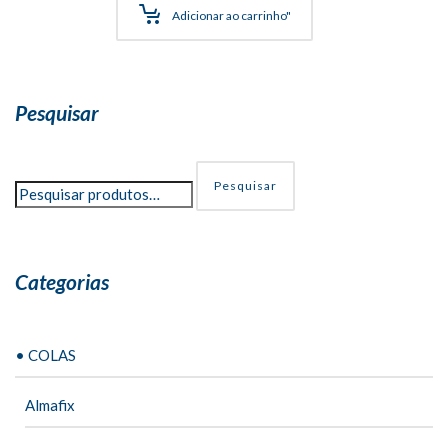
R$6,00
Adicionar ao carrinho"
através
R$38,00
Pesquisar
Pesquisar
Categorias
• COLAS
Almafix