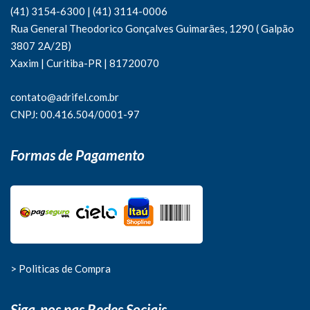
(41) 3154-6300
|
(41)
3114-0006
Rua General Theodorico Gonçalves Guimarães, 1290 ( Galpão
3807 2A/2B)
Xaxim | Curitiba-PR | 81720070
contato@adrifel.com.br
CNPJ: 00.416.504/0001-97
Formas de Pagamento
> Politicas de Compra
Siga-nos nas Redes Sociais