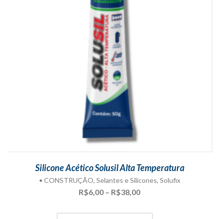
Silicone Acético Solusil Alta Temperatura
• CONSTRUÇÃO
,
Selantes e Silicones
,
Solufix
Faixa
R$
6,00
–
R$
38,00
de
preço: