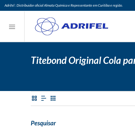
Adrifel : Distribuidor oficial Almata Química e Representante em Curitiba e região.
Titebond Original Cola p
Pesquisar