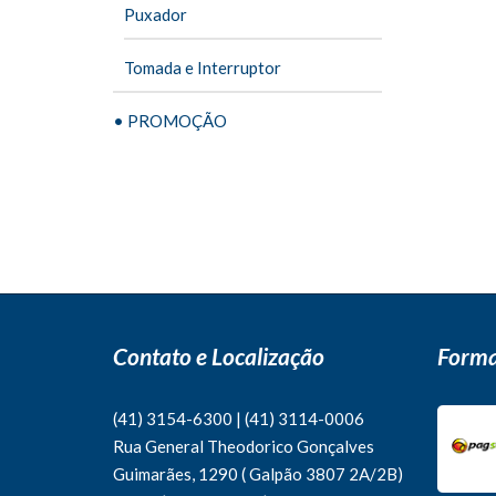
Puxador
Tomada e Interruptor
• PROMOÇÃO
Contato e Localização
Forma
(41) 3154-6300
|
(41)
3114-0006
Rua General Theodorico Gonçalves
Guimarães, 1290 ( Galpão 3807 2A/2B)