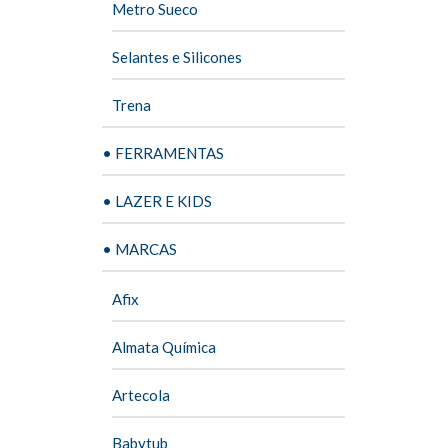
Metro Sueco
Selantes e Silicones
Trena
• FERRAMENTAS
• LAZER E KIDS
• MARCAS
Afix
Almata Química
Artecola
Babytub