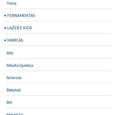
Trena
• FERRAMENTAS
• LAZER E KIDS
• MARCAS
Afix
Almata Química
Artecola
Babytub
Bel
Margirius