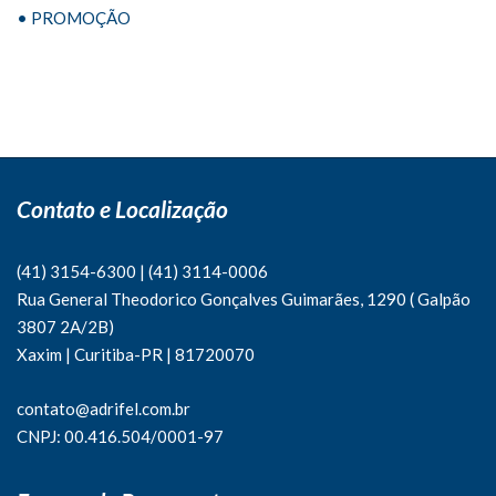
• PROMOÇÃO
Contato e Localização
(41) 3154-6300
|
(41)
3114-0006
Rua General Theodorico Gonçalves Guimarães, 1290 ( Galpão
3807 2A/2B)
Xaxim | Curitiba-PR | 81720070
contato@adrifel.com.br
CNPJ: 00.416.504/0001-97