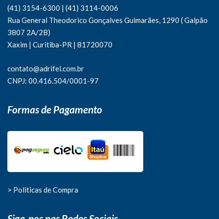
(41) 3154-6300
|
(41)
3114-0006
Rua General Theodorico Gonçalves Guimarães, 1290 ( Galpão
3807 2A/2B)
Xaxim | Curitiba-PR | 81720070
contato@adrifel.com.br
CNPJ: 00.416.504/0001-97
Formas de Pagamento
> Politicas de Compra
Siga-nos nas Redes Sociais